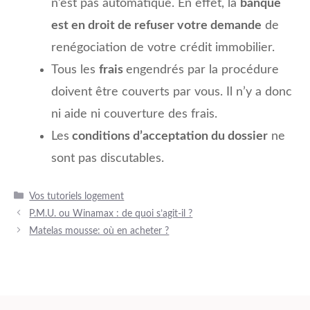
n’est pas automatique. En effet, la
banque
est en droit de refuser votre demande
de
renégociation de votre crédit immobilier.
Tous les
frais
engendrés par la procédure
doivent être couverts par vous. Il n’y a donc
ni aide ni couverture des frais.
Les
conditions d’acceptation du dossier
ne
sont pas discutables.
Catégories
Vos tutoriels logement
P.M.U. ou Winamax : de quoi s’agit-il ?
Matelas mousse: où en acheter ?