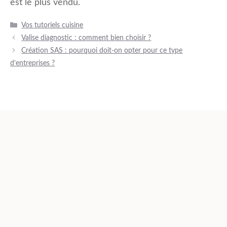
est le plus vendu.
Catégories
Vos tutoriels cuisine
Valise diagnostic : comment bien choisir ?
Création SAS : pourquoi doit-on opter pour ce type
d’entreprises ?