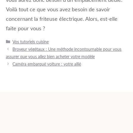
vous aurez donc besoin d’un emplacement dédié.
Voilà tout ce que vous avez besoin de savoir
concernant la friteuse électrique. Alors, est-elle
faite pour vous ?
Catégories
Vos tutoriels cuisine
Broyeur végétaux : Une méthode incontournable pour vous
assurer que vous allez bien acheter votre modèle
Caméra embarqué voiture : votre allié