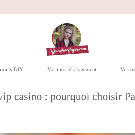
toriels DIY
Vos tutoriels logement
Vos tu
vip casino : pourquoi choisir P