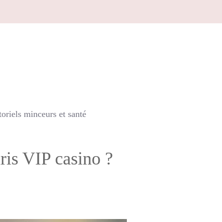
toriels minceurs et santé
aris VIP casino ?